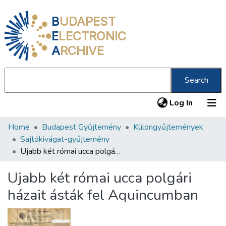
B
UDAPEST
E
LECTRONIC
A
RCHIVE
Search
(current
Log In
Home
Budapest Gyűjtemény
Különgyűjtemények
Communities & Collections
Sajtókivágat-gyűjtemény
All of DSpace
Ujabb két római ucca polgári házait ásták fel Aquincumban
Statistics
Ujabb két római ucca polgári
About us
házait ásták fel Aquincumban