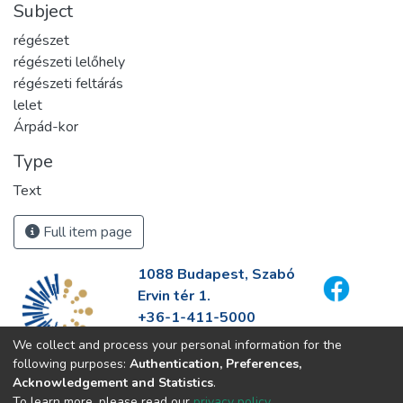
Subject
régészet
régészeti lelőhely
régészeti feltárás
lelet
Árpád-kor
Type
Text
Full item page
1088 Budapest, Szabó
Ervin tér 1.
+36-1-411-5000
info@fszek.hu
We collect and process your personal information for the
https://fszek.hu
following purposes:
Authentication, Preferences,
Acknowledgement and Statistics
.
To learn more, please read our
privacy policy
.