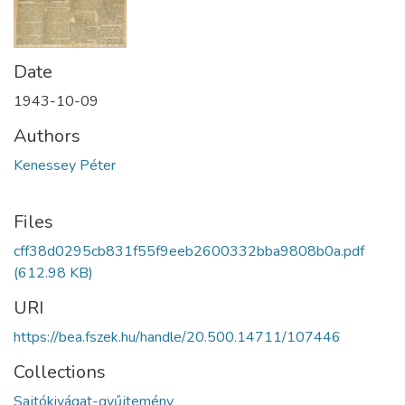
Date
1943-10-09
Authors
Kenessey Péter
Files
cff38d0295cb831f55f9eeb2600332bba9808b0a.pdf
(612.98 KB)
URI
https://bea.fszek.hu/handle/20.500.14711/107446
Collections
Sajtókivágat-gyűjtemény