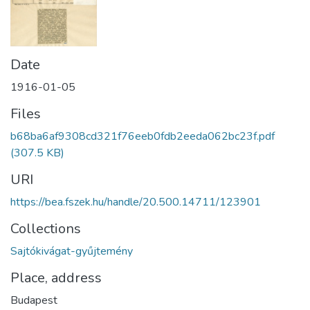
Date
1916-01-05
Files
b68ba6af9308cd321f76eeb0fdb2eeda062bc23f.pdf
(307.5 KB)
URI
https://bea.fszek.hu/handle/20.500.14711/123901
Collections
Sajtókivágat-gyűjtemény
Place, address
Budapest