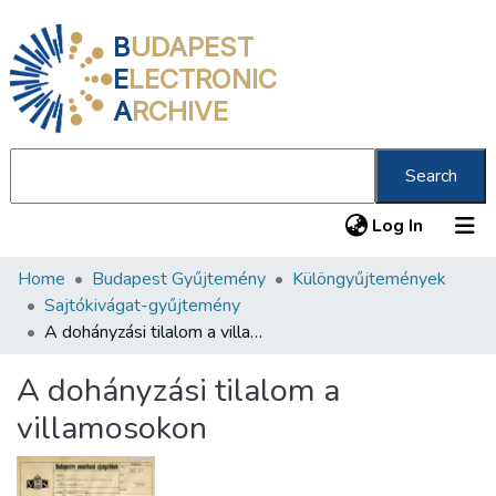
B
UDAPEST
E
LECTRONIC
A
RCHIVE
Search
(current
Log In
Home
Budapest Gyűjtemény
Különgyűjtemények
Communities & Collections
Sajtókivágat-gyűjtemény
All of DSpace
A dohányzási tilalom a villamosokon
Statistics
A dohányzási tilalom a
About us
villamosokon