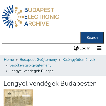
B
UDAPEST
E
LECTRONIC
A
RCHIVE
Search
(current
Log In
Home
Budapest Gyűjtemény
Különgyűjtemények
Communities & Collections
Sajtókivágat-gyűjtemény
All of DSpace
Lengyel vendégek Budapesten
Statistics
Lengyel vendégek Budapesten
About us