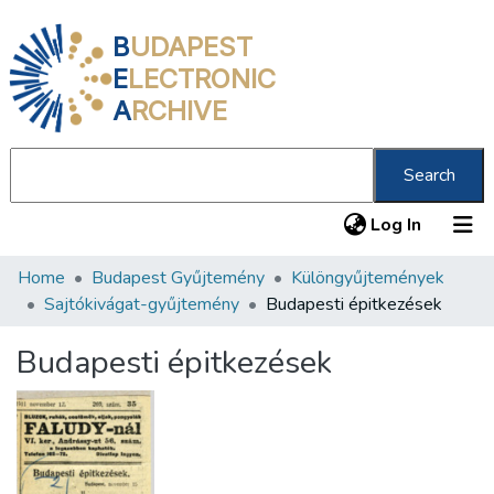
B
UDAPEST
E
LECTRONIC
A
RCHIVE
Search
(current
Log In
Home
Budapest Gyűjtemény
Különgyűjtemények
Communities & Collections
Sajtókivágat-gyűjtemény
Budapesti épitkezések
All of DSpace
Budapesti épitkezések
Statistics
About us