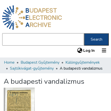
B
UDAPEST
E
LECTRONIC
A
RCHIVE
Search
(current
Log In
Home
Budapest Gyűjtemény
Különgyűjtemények
Communities & Collections
Sajtókivágat-gyűjtemény
A budapesti vandalizmus
All of DSpace
A budapesti vandalizmus
Statistics
About us