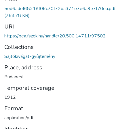
5ed6adef68318f06c70f72ba371e7e6a9e7f70ea.pdf
(758.78 KB)
URI
https://bea.fszek.hu/handle/20.500.14711/97502
Collections
Sajtókivágat-gyűjtemény
Place, address
Budapest
Temporal coverage
1912
Format
application/pdf
Identifier