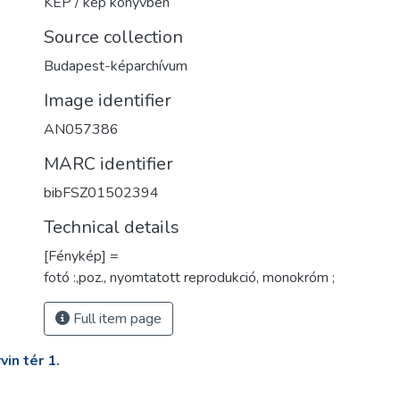
KÉP / kép könyvben
Source collection
Budapest-képarchívum
Image identifier
AN057386
MARC identifier
bibFSZ01502394
Technical details
[Fénykép] =
fotó :,poz., nyomtatott reprodukció, monokróm ;
Full item page
in tér 1.