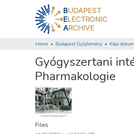
B
UDAPEST
E
LECTRONIC
A
RCHIVE
Home
Budapest Gyűjtemény
Képi doku
Gyógyszertani int
Pharmakologie
Files