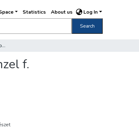
DSpace
Statistics
About us
Log In
Search
Gyógyszertani intézet Gebäude der Lehrkanzel f. Pharmakologie
zel f.
észet