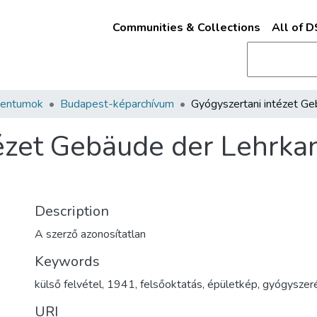
Communities & Collections
All of 
mentumok
Budapest-képarchívum
ézet Gebäude der Lehrkan
Description
A szerző azonosítatlan
Keywords
külső felvétel
,
1941
,
felsőoktatás
,
épületkép
,
gyógyszer
URI