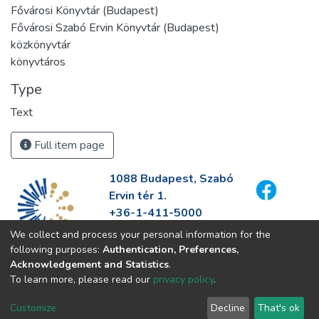
Fővárosi Könyvtár (Budapest)
Fővárosi Szabó Ervin Könyvtár (Budapest)
közkönyvtár
könyvtáros
Type
Text
Full item page
1088 Budapest, Szabó
Ervin tér 1.
+36-1-411-5000
info@fszek.hu
We collect and process your personal information for the
https://fszek.hu
following purposes:
Authentication, Preferences,
Acknowledgement and Statistics
.
To learn more, please read our
privacy policy
.
Customize
Decline
That's ok