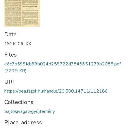
Date
1926-06-XX
Files
e6c7b599fcb99b024d259722d7848851279b2085.pdf
(770.9 KB)
URI
https://bea.fszek.hu/handle/20.500.14711/112186
Collections
Sajtókivágat-gyűjtemény
Place, address