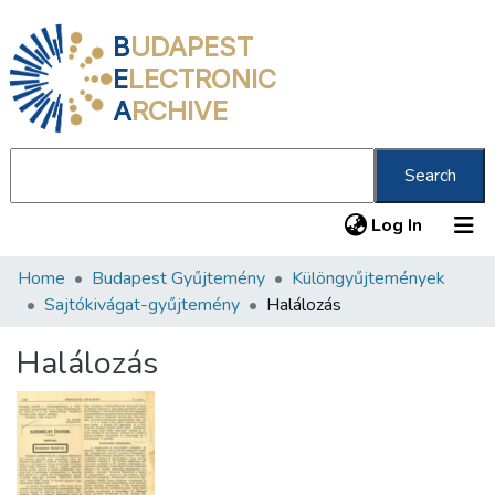
B
UDAPEST
E
LECTRONIC
A
RCHIVE
Search
(current
Log In
Home
Budapest Gyűjtemény
Különgyűjtemények
Communities & Collections
Sajtókivágat-gyűjtemény
Halálozás
All of DSpace
Halálozás
Statistics
About us