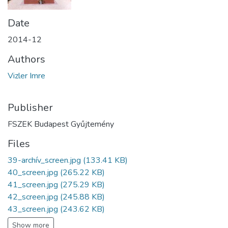
Date
2014-12
Authors
Vizler Imre
Publisher
FSZEK Budapest Gyűjtemény
Files
39-archív_screen.jpg
(133.41 KB)
40_screen.jpg
(265.22 KB)
41_screen.jpg
(275.29 KB)
42_screen.jpg
(245.88 KB)
43_screen.jpg
(243.62 KB)
Show more