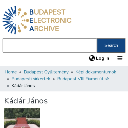
B
UDAPEST
E
LECTRONIC
A
RCHIVE
Search
(current
Log In
Home
Budapest Gyűjtemény
Képi dokumentumok
Communities & Collections
Budapesti sírkertek
Budapest VIII Fiumei út sírkert 1. rész
All of DSpace
Kádár János
Statistics
Kádár János
About us