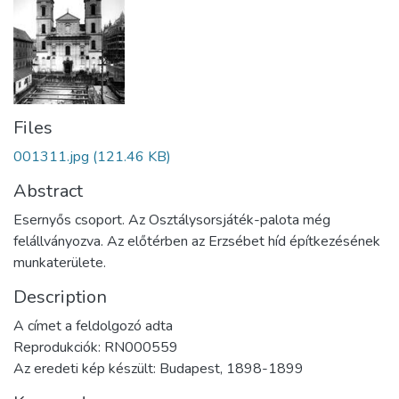
Files
001311.jpg
(121.46 KB)
Abstract
Esernyős csoport. Az Osztálysorsjáték-palota még
felállványozva. Az előtérben az Erzsébet híd építkezésének
munkaterülete.
Description
A címet a feldolgozó adta
Reprodukciók: RN000559
Az eredeti kép készült: Budapest, 1898-1899