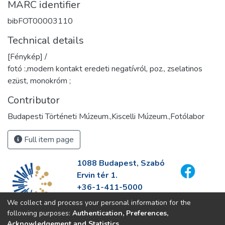
MARC identifier
bibFOT00003110
Technical details
[Fénykép] /
fotó :,modern kontakt eredeti negatívról, poz., zselatinos
ezüst, monokróm ;
Contributor
Budapesti Történeti Múzeum.,Kiscelli Múzeum.,Fotólabor
Full item page
1088 Budapest, Szabó
Ervin tér 1.
+36-1-411-5000
info@fszek.hu
We collect and process your personal information for the
https://fszek.hu
following purposes:
Authentication, Preferences,
Acknowledgement and Statistics
.