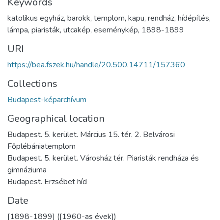
Keywords
katolikus egyház
,
barokk
,
templom
,
kapu
,
rendház
,
hídépítés
,
lámpa
,
piaristák
,
utcakép
,
eseménykép
,
1898-1899
URI
https://bea.fszek.hu/handle/20.500.14711/157360
Collections
Budapest-képarchívum
Geographical location
Budapest. 5. kerület. Március 15. tér. 2. Belvárosi
Főplébániatemplom
Budapest. 5. kerület. Városház tér. Piaristák rendháza és
gimnáziuma
Budapest. Erzsébet híd
Date
[1898-1899] ([1960-as évek])