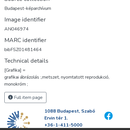
Budapest-képarchívum
Image identifier
AN046974
MARC identifier
bibFSZ01481464
Technical details
[Grafika] =
grafikai ábrázolás :,metszet, nyomtatott reprodukció,
monokróm ;
Full item page
1088 Budapest, Szabó
Ervin tér 1.
+36-1-411-5000