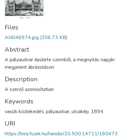
Files
AN046974.jpg
(356.73 KB)
Abstract
A pályaudvar épülete szemből, a megnyitás napján
megjelent ábrázoláson
Description
A szerző azonosítatlan
Keywords
vasúti közlekedés
,
pályaudvar
,
utcakép
,
1894
URI
https://bea.fszek.hu/handle/20.500.14711/160473