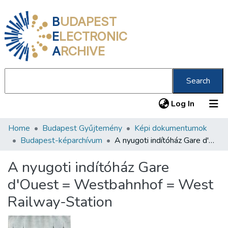
B
UDAPEST
E
LECTRONIC
A
RCHIVE
Search
(current
Log In
Home
Budapest Gyűjtemény
Képi dokumentumok
Communities & Collections
Budapest-képarchívum
A nyugoti indítóház Gare d'Ouest = Westbahnhof = West Railway-Station
All of DSpace
A nyugoti indítóház Gare
Statistics
d'Ouest = Westbahnhof = West
About us
Railway-Station