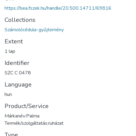
https://bea.fszek.hu/handle/20.500.14711/69816
Collections
Számolócédula-gyűjtemény
Extent
1 lap
Identifier
SZC C 0478
Language
hun
Product/Service
Márkanév:Palma
Termék/szolgáltatás:ruházat
Type