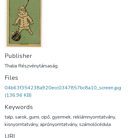
Publisher
Thalia Részvénytársaság
Files
04b63f354238a920ecc0347857bc8a10_screen.jpg
(136.96 KB)
Keywords
talp
,
sarok
,
gumi
,
cipő
,
gyermek
,
reklámnyomtatvány
,
kisnyomtatvány
,
aprónyomtatvány
,
számolócédula
URI