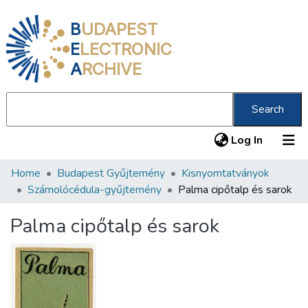
B
UDAPEST
E
LECTRONIC
A
RCHIVE
Search
(current
Log In
Home
Budapest Gyűjtemény
Kisnyomtatványok
Communities & Collections
Számolócédula-gyűjtemény
Palma cipőtalp és sarok
All of DSpace
Palma cipőtalp és sarok
Statistics
About us