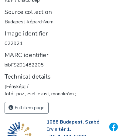
KÉP / önálló kép
Source collection
Budapest-képarchívum
Image identifier
022921
MARC identifier
bibFSZ01482205
Technical details
[Fénykép] /
fotó :,poz., zsel. ezüst, monokróm ;
Full item page
1088 Budapest, Szabó
Ervin tér 1.