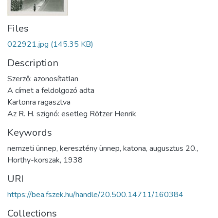
Files
022921.jpg
(145.35 KB)
Description
Szerző: azonosítatlan
A címet a feldolgozó adta
Kartonra ragasztva
Az R. H. szignó: esetleg Rötzer Henrik
Keywords
nemzeti ünnep
,
keresztény ünnep
,
katona
,
augusztus 20.
,
Horthy-korszak
,
1938
URI
https://bea.fszek.hu/handle/20.500.14711/160384
Collections