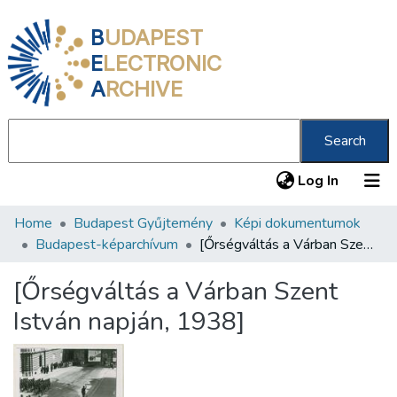
B
UDAPEST
E
LECTRONIC
A
RCHIVE
Search
(current
Log In
Home
Budapest Gyűjtemény
Képi dokumentumok
Communities & Collections
Budapest-képarchívum
[Őrségváltás a Várban Szent István napján, 1938]
All of DSpace
[Őrségváltás a Várban Szent
Statistics
István napján, 1938]
About us