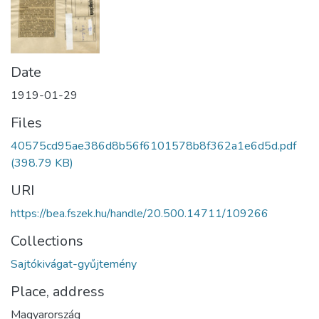
Date
1919-01-29
Files
40575cd95ae386d8b56f6101578b8f362a1e6d5d.pdf
(398.79 KB)
URI
https://bea.fszek.hu/handle/20.500.14711/109266
Collections
Sajtókivágat-gyűjtemény
Place, address
Magyarország