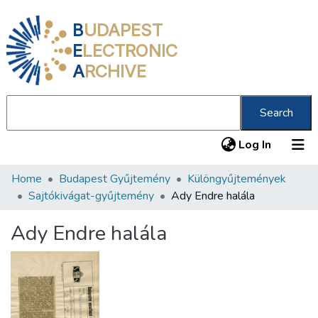
B
UDAPEST
E
LECTRONIC
A
RCHIVE
Search
(current
Log In
Home
Budapest Gyűjtemény
Különgyűjtemények
Communities & Collections
Sajtókivágat-gyűjtemény
Ady Endre halála
All of DSpace
Ady Endre halála
Statistics
About us