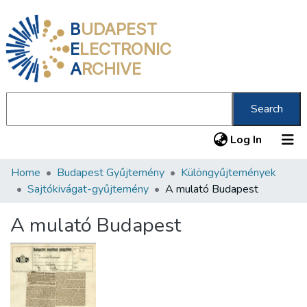
B
UDAPEST
E
LECTRONIC
A
RCHIVE
Search
(current
Log In
Home
Budapest Gyűjtemény
Különgyűjtemények
Communities & Collections
Sajtókivágat-gyűjtemény
A mulató Budapest
All of DSpace
A mulató Budapest
Statistics
About us