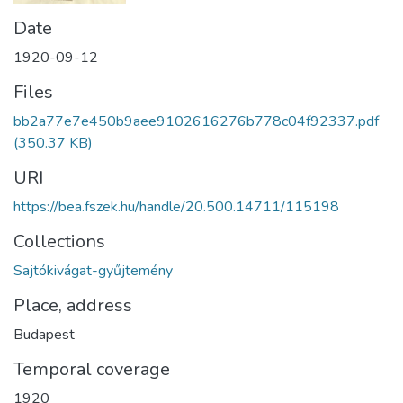
Date
1920-09-12
Files
bb2a77e7e450b9aee9102616276b778c04f92337.pdf
(350.37 KB)
URI
https://bea.fszek.hu/handle/20.500.14711/115198
Collections
Sajtókivágat-gyűjtemény
Place, address
Budapest
Temporal coverage
1920