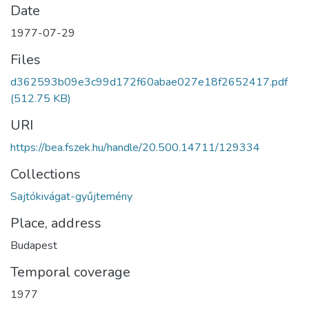
Date
1977-07-29
Files
d362593b09e3c99d172f60abae027e18f2652417.pdf
(512.75 KB)
URI
https://bea.fszek.hu/handle/20.500.14711/129334
Collections
Sajtókivágat-gyűjtemény
Place, address
Budapest
Temporal coverage
1977