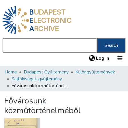
B
UDAPEST
E
LECTRONIC
A
RCHIVE
Search
(current
Log In
Home
Budapest Gyűjtemény
Különgyűjtemények
Communities & Collections
Sajtókivágat-gyűjtemény
All of DSpace
Fővárosunk közműtörténelméből
Statistics
Fővárosunk
About us
közműtörténelméből