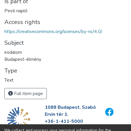
Is part of
Pesti napló
Access rights
https://creativecommons.org/licenses/by-nc/4.0/
Subject
irodalom
Budapest-élmény
Type
Text
Full item page
1088 Budapest, Szabó
Ervin tér 1.
+36-1-411-5000
info@fszek.hu
We collect and process your personal information for the