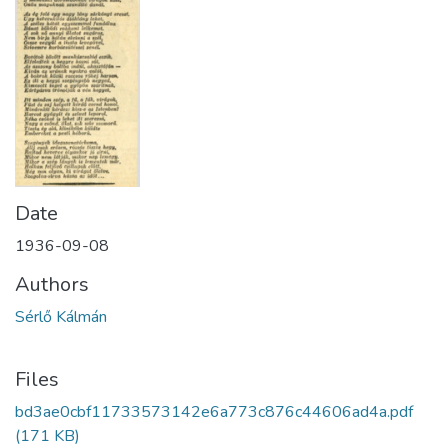
Date
1936-09-08
Authors
Sérlő Kálmán
Files
bd3ae0cbf11733573142e6a773c876c44606ad4a.pdf
(171 KB)