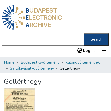
B
UDAPEST
E
LECTRONIC
A
RCHIVE
Search
(current
Log In
Home
Budapest Gyűjtemény
Különgyűjtemények
Communities & Collections
Sajtókivágat-gyűjtemény
Gellérthegy
All of DSpace
Gellérthegy
Statistics
About us