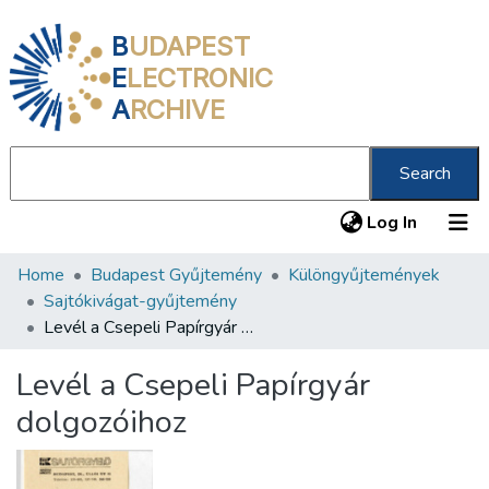
B
UDAPEST
E
LECTRONIC
A
RCHIVE
Search
(current
Log In
Home
Budapest Gyűjtemény
Különgyűjtemények
Communities & Collections
Sajtókivágat-gyűjtemény
All of DSpace
Levél a Csepeli Papírgyár dolgozóihoz
Statistics
Levél a Csepeli Papírgyár
About us
dolgozóihoz