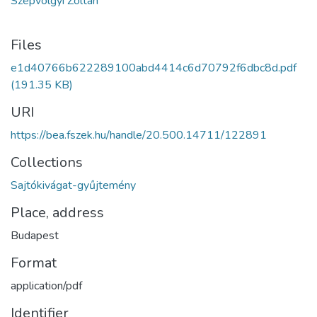
Szépvölgyi Zoltán
Files
e1d40766b622289100abd4414c6d70792f6dbc8d.pdf
(191.35 KB)
URI
https://bea.fszek.hu/handle/20.500.14711/122891
Collections
Sajtókivágat-gyűjtemény
Place, address
Budapest
Format
application/pdf
Identifier