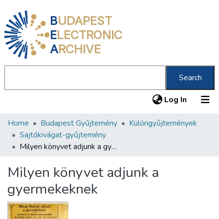
B
UDAPEST
E
LECTRONIC
A
RCHIVE
Search
(current
Log In
Home
Budapest Gyűjtemény
Különgyűjtemények
Communities & Collections
Sajtókivágat-gyűjtemény
All of DSpace
Milyen könyvet adjunk a gyermekeknek
Statistics
Milyen könyvet adjunk a
About us
gyermekeknek