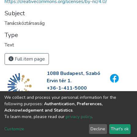
https://creativecommons.org/licenses/by-nc/4.0/
Subject
Tanácsköztársaság
Type
Text
Full item page
1088 Budapest, Szabó
Ervin tér 1.
+36-1-411-5000
info@fszek.hu
We collect and process your personal information for the
https://fszek.hu
following purposes:
Authentication, Preferences,
Acknowledgement and Statistics
.
To learn more, please read our
privacy policy
.
Customize
Decline
That's ok