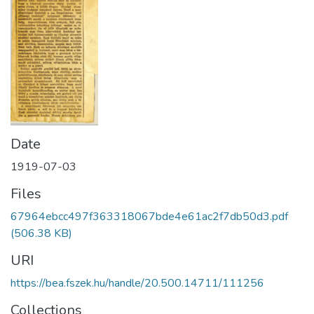
Date
1919-07-03
Files
67964ebcc497f363318067bde4e61ac2f7db50d3.pdf
(506.38 KB)
URI
https://bea.fszek.hu/handle/20.500.14711/111256
Collections