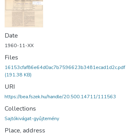
Date
1960-11-XX
Files
16153cfaf86e64d0ac7b7596623b3481ecad1d2c.pdf
(191.38 KB)
URI
https://bea.fszek.hu/handle/20.500.14711/111563
Collections
Sajtókivágat-gyűjtemény
Place, address