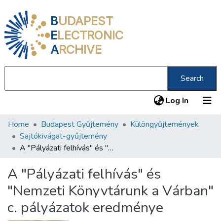
B
UDAPEST
E
LECTRONIC
A
RCHIVE
Search
(current
Log In
Home
Budapest Gyűjtemény
Különgyűjtemények
Communities & Collections
Sajtókivágat-gyűjtemény
All of DSpace
A "Pályázati felhívás" és "Nemzeti Könyvtárunk a Várban" c. pályázatok eredménye
Statistics
A "Pályázati felhívás" és
About us
"Nemzeti Könyvtárunk a Várban"
c. pályázatok eredménye