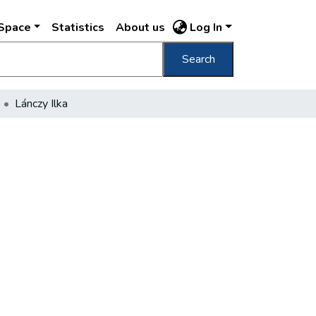
DSpace
Statistics
About us
Log In
Search
Lánczy Ilka