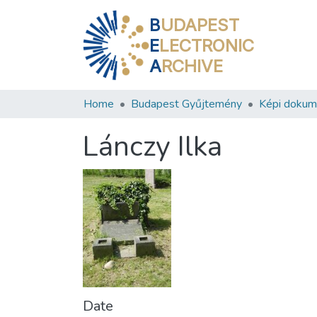
B
UDAPEST
E
LECTRONIC
A
RCHIVE
Home
Budapest Gyűjtemény
Képi doku
Lánczy Ilka
Date