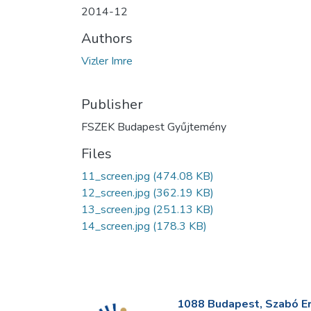
2014-12
Authors
Vizler Imre
Publisher
FSZEK Budapest Gyűjtemény
Files
11_screen.jpg
(474.08 KB)
12_screen.jpg
(362.19 KB)
13_screen.jpg
(251.13 KB)
14_screen.jpg
(178.3 KB)
1088 Budapest, Szabó Erv