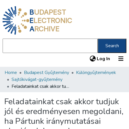
B
UDAPEST
E
LECTRONIC
A
RCHIVE
Search
(current
Log In
Home
Budapest Gyűjtemény
Különgyűjtemények
Communities & Collections
Sajtókivágat-gyűjtemény
All of DSpace
Feladatainkat csak akkor tudjuk jól és eredményesen megoldani, ha Pártunk iránymutatásai alapján dolgozunk
Statistics
Feladatainkat csak akkor tudjuk
About us
jól és eredményesen megoldani,
ha Pártunk iránymutatásai