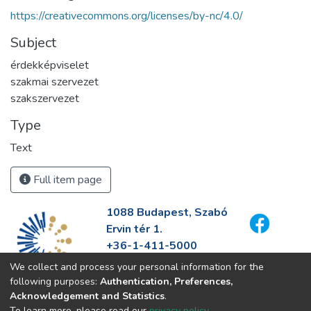
https://creativecommons.org/licenses/by-nc/4.0/
Subject
érdekképviselet
szakmai szervezet
szakszervezet
Type
Text
Full item page
1088 Budapest, Szabó
Ervin tér 1.
+36-1-411-5000
info@fszek.hu
We collect and process your personal information for the
https://fszek.hu
following purposes:
Authentication, Preferences,
Acknowledgement and Statistics
.
To learn more, please read our
privacy policy
.