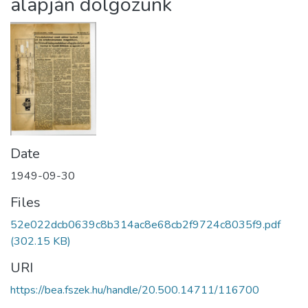
alapján dolgozunk
Date
1949-09-30
Files
52e022dcb0639c8b314ac8e68cb2f9724c8035f9.pdf
(302.15 KB)
URI
https://bea.fszek.hu/handle/20.500.14711/116700