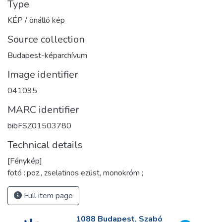
Type
KÉP / önálló kép
Source collection
Budapest-képarchívum
Image identifier
041095
MARC identifier
bibFSZ01503780
Technical details
[Fénykép]
fotó :,poz., zselatinos ezüst, monokróm ;
Full item page
1088 Budapest, Szabó