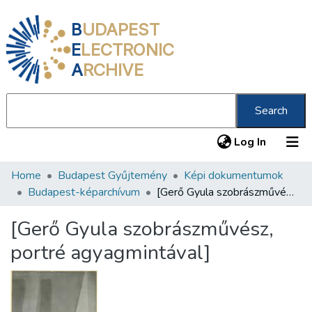
B
UDAPEST
E
LECTRONIC
A
RCHIVE
Search
(current
Log In
Home
Budapest Gyűjtemény
Képi dokumentumok
Communities & Collections
Budapest-képarchívum
[Gerő Gyula szobrászművész, portré agyagmintával]
All of DSpace
[Gerő Gyula szobrászművész,
Statistics
portré agyagmintával]
About us