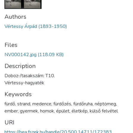
Authors
Vértessy Árpád (1893-1950)
Files
NV000142.jpg
(118.09 KB)
Description
Doboz-/tasakszám: T10.
Vértessy-hagyaték
Keywords
fürdő
,
strand
,
medence
,
fürdőzés
,
fürdőruha
,
néptömeg
,
ember
,
gyermek
,
homok
,
épület
,
életkép
,
külső felvétel
URI
https://bea.fszek.hu/handle/20.500.14711/172383