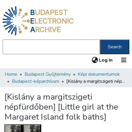
B
UDAPEST
E
LECTRONIC
A
RCHIVE
Search
(current
Log In
Home
Budapest Gyűjtemény
Képi dokumentumok
Communities & Collections
Budapest-képarchívum
[Kislány a margitszigeti népfürdőben] [Little girl at the Margaret Island folk baths]
All of DSpace
[Kislány a margitszigeti
Statistics
népfürdőben] [Little girl at the
About us
Margaret Island folk baths]