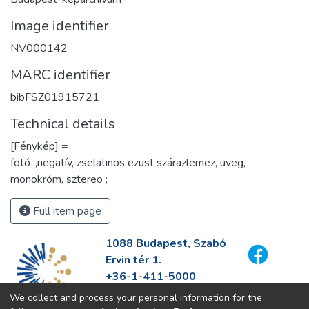
Image identifier
NV000142
MARC identifier
bibFSZ01915721
Technical details
[Fénykép] =
fotó :,negatív, zselatinos ezüst szárazlemez, üveg,
monokróm, sztereo ;
Full item page
1088 Budapest, Szabó
Ervin tér 1.
+36-1-411-5000
info@fszek.hu
We collect and process your personal information for the