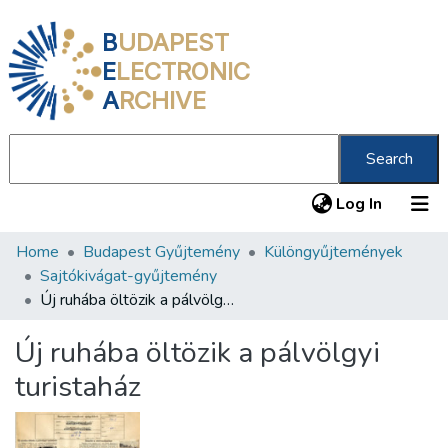
B
UDAPEST
E
LECTRONIC
A
RCHIVE
Search
(current
Log In
Home
Budapest Gyűjtemény
Különgyűjtemények
Communities & Collections
Sajtókivágat-gyűjtemény
All of DSpace
Új ruhába öltözik a pálvölgyi turistaház
Statistics
Új ruhába öltözik a pálvölgyi
About us
turistaház