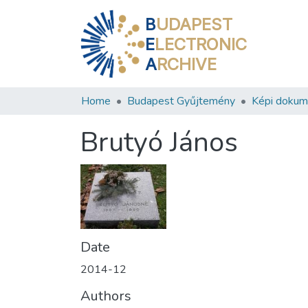
B
UDAPEST
E
LECTRONIC
A
RCHIVE
Home
Budapest Gyűjtemény
Képi doku
Brutyó János
Date
2014-12
Authors