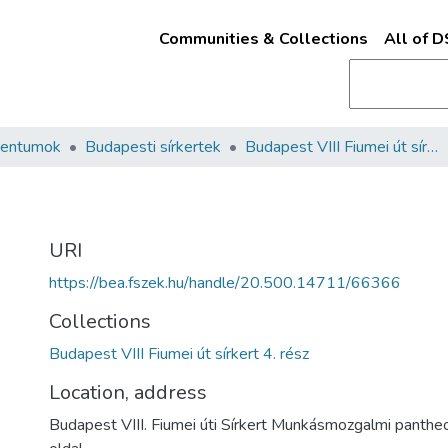
Communities & Collections
All of 
mentumok
Budapesti sírkertek
Budapest VIII Fiumei út sírkert 4. rész
URI
https://bea.fszek.hu/handle/20.500.14711/66366
Collections
Budapest VIII Fiumei út sírkert 4. rész
Location, address
Budapest VIII. Fiumei úti Sírkert Munkásmozgalmi panthe