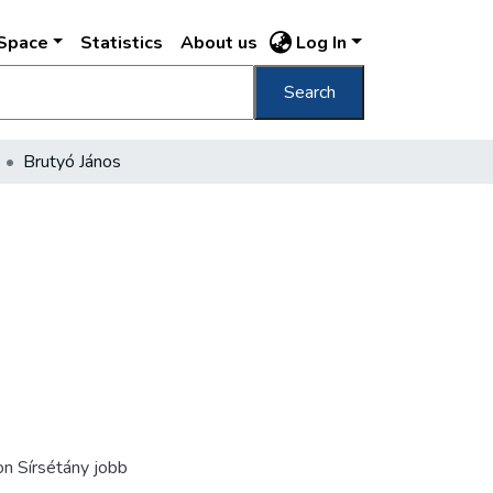
DSpace
Statistics
About us
Log In
Search
Brutyó János
on Sírsétány jobb