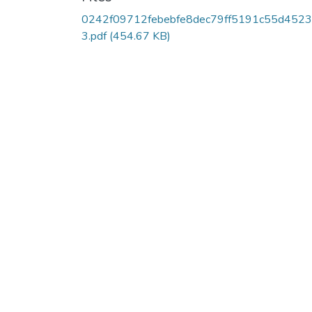
0242f09712febebfe8dec79ff5191c55d4523
3.pdf
(454.67 KB)