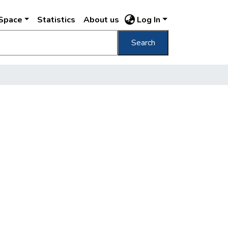
DSpace
Statistics
About us
Log In
Search