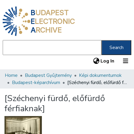
B
UDAPEST
E
LECTRONIC
A
RCHIVE
Search
(current
Log In
Home
Budapest Gyűjtemény
Képi dokumentumok
Communities & Collections
Budapest-képarchívum
[Széchenyi fürdő, előfürdő férfiaknak]
All of DSpace
[Széchenyi fürdő, előfürdő
Statistics
férfiaknak]
About us