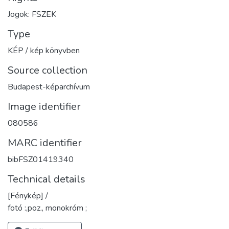
Jogok: FSZEK
Type
KÉP / kép könyvben
Source collection
Budapest-képarchívum
Image identifier
080586
MARC identifier
bibFSZ01419340
Technical details
[Fénykép] /
fotó :,poz., monokróm ;