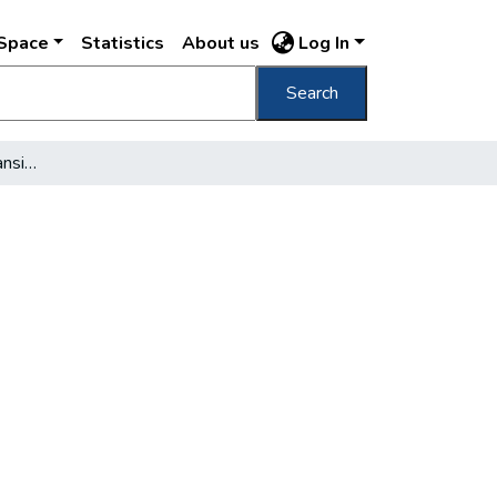
DSpace
Statistics
About us
Log In
Search
Látogatás a ferihegyi transit szállóban