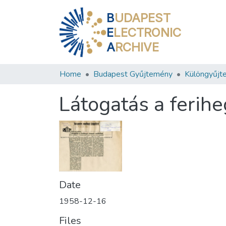
B
UDAPEST
E
LECTRONIC
A
RCHIVE
Home
Budapest Gyűjtemény
Különgyűjt
Látogatás a ferihe
Date
1958-12-16
Files