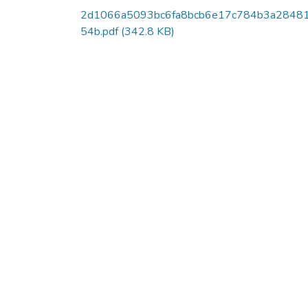
2d1066a5093bc6fa8bcb6e17c784b3a2848
54b.pdf
(342.8 KB)