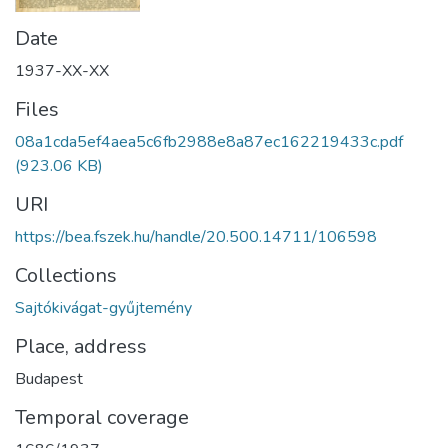
Date
1937-XX-XX
Files
08a1cda5ef4aea5c6fb2988e8a87ec162219433c.pdf
(923.06 KB)
URI
https://bea.fszek.hu/handle/20.500.14711/106598
Collections
Sajtókivágat-gyűjtemény
Place, address
Budapest
Temporal coverage