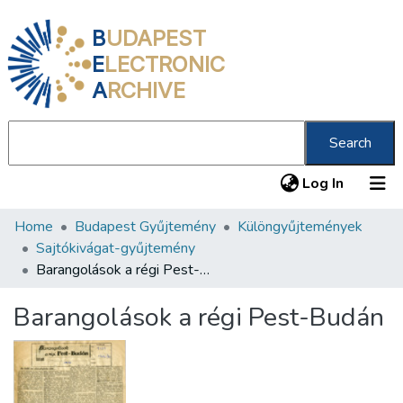
B
UDAPEST
E
LECTRONIC
A
RCHIVE
Search
(current
Log In
Home
Budapest Gyűjtemény
Különgyűjtemények
Communities & Collections
Sajtókivágat-gyűjtemény
All of DSpace
Barangolások a régi Pest-Budán
Statistics
Barangolások a régi Pest-Budán
About us