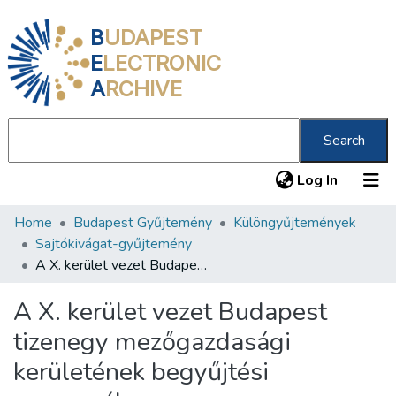
B
UDAPEST
E
LECTRONIC
A
RCHIVE
Search
(current
Log In
Home
Budapest Gyűjtemény
Különgyűjtemények
Communities & Collections
Sajtókivágat-gyűjtemény
All of DSpace
A X. kerület vezet Budapest tizenegy mezőgazdasági kerületének begyűjtési versenyében
Statistics
A X. kerület vezet Budapest
About us
tizenegy mezőgazdasági
kerületének begyűjtési