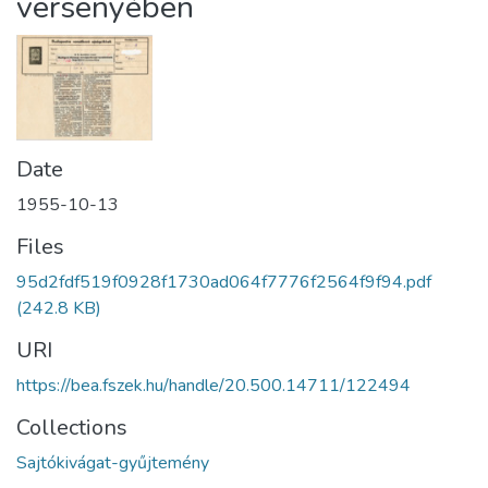
versenyében
Date
1955-10-13
Files
95d2fdf519f0928f1730ad064f7776f2564f9f94.pdf
(242.8 KB)
URI
https://bea.fszek.hu/handle/20.500.14711/122494
Collections
Sajtókivágat-gyűjtemény