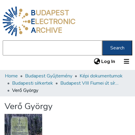
B
UDAPEST
E
LECTRONIC
A
RCHIVE
Search
(current
Log In
Home
Budapest Gyűjtemény
Képi dokumentumok
Communities & Collections
Budapesti sírkertek
Budapest VIII Fiumei út sírkert 3. rész
All of DSpace
Verő György
Statistics
Verő György
About us