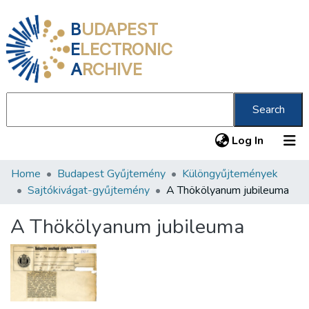
B
UDAPEST
E
LECTRONIC
A
RCHIVE
Search
(current
Log In
Home
Budapest Gyűjtemény
Különgyűjtemények
Communities & Collections
Sajtókivágat-gyűjtemény
A Thökölyanum jubileuma
All of DSpace
A Thökölyanum jubileuma
Statistics
About us