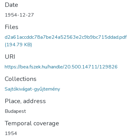
Date
1954-12-27
Files
d2a61accddc78a7be24a52563e2c9b9bc715ddad.pdf
(194.79 KB)
URI
https://bea.fszek.hu/handle/20.500.14711/129826
Collections
Sajtókivágat-gyűjtemény
Place, address
Budapest
Temporal coverage
1954