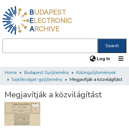
B
UDAPEST
E
LECTRONIC
A
RCHIVE
Search
(current
Log In
Home
Budapest Gyűjtemény
Különgyűjtemények
Communities & Collections
Sajtókivágat-gyűjtemény
Megjavítják a közvilágítást
All of DSpace
Megjavítják a közvilágítást
Statistics
About us