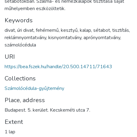
sétabotokban. Szalma- és nemezkalapok tisztítása saját
műhelyemben eszközöltetik.
Keywords
divat
,
úri divat
,
fehérnemű
,
kesztyű
,
kalap
,
sétabot
,
tisztítás
,
reklámnyomtatvány
,
kisnyomtatvány
,
aprónyomtatvány
,
számolócédula
URI
https://bea.fszek.hu/handle/20.500.14711/71643
Collections
Számolócédula-gyűjtemény
Place, address
Budapest. 5. kerület. Kecskeméti utca 7.
Extent
1 lap