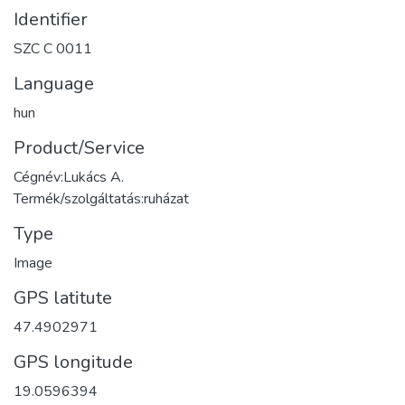
Identifier
SZC C 0011
Language
hun
Product/Service
Cégnév:Lukács A.
Termék/szolgáltatás:ruházat
Type
Image
GPS latitute
47.4902971
GPS longitude
19.0596394