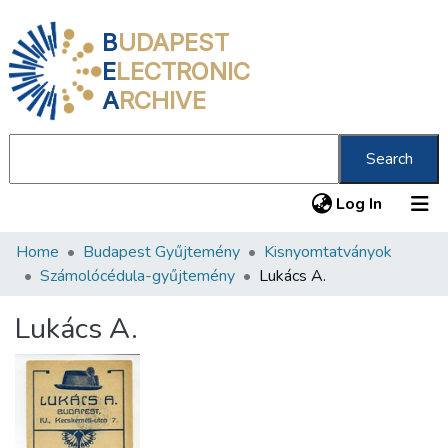
B
UDAPEST
E
LECTRONIC
A
RCHIVE
Search
(current
Log In
Home
Budapest Gyűjtemény
Kisnyomtatványok
Communities & Collections
Számolócédula-gyűjtemény
Lukács A.
All of DSpace
Lukács A.
Statistics
About us