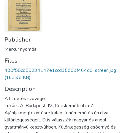
Publisher
Merkur nyomda
Files
480f58cd50294147e1ccd35809f464d0_screen.jpg
(163.98 KB)
Description
A hirdetés szövege:
Lukács A. Budapest, IV., Kecskeméti utca 7.
Ajánlja megtekintésre kalap, fehérnemű és úri divat
különlegességeit. Dús választék magyar és angol
gyártmányú kesztyűkben. Különlegesség esőernyő és