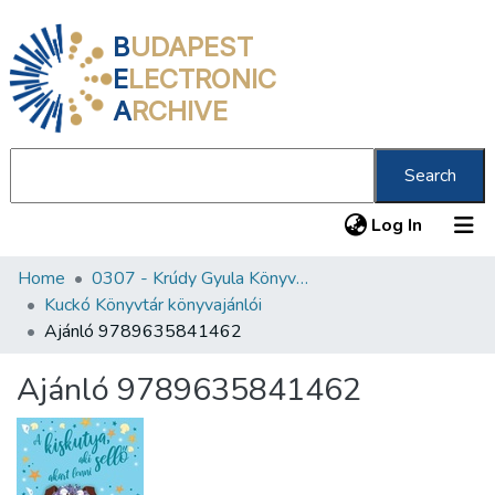
B
UDAPEST
E
LECTRONIC
A
RCHIVE
Search
(current
Log In
Home
0307 - Krúdy Gyula Könyvtár
Communities & Collections
Kuckó Könyvtár könyvajánlói
All of DSpace
Ajánló 9789635841462
Statistics
Ajánló 9789635841462
About us