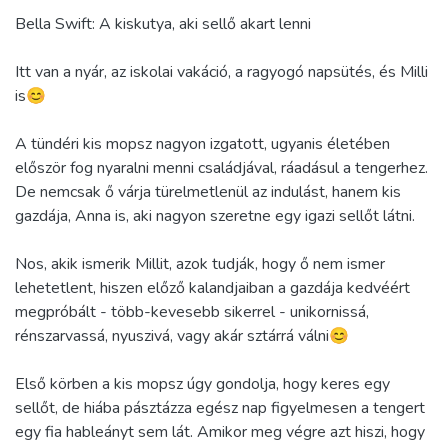
Bella Swift: A kiskutya, aki sellő akart lenni
Itt van a nyár, az iskolai vakáció, a ragyogó napsütés, és Milli
is😊
A tündéri kis mopsz nagyon izgatott, ugyanis életében
először fog nyaralni menni családjával, ráadásul a tengerhez.
De nemcsak ő várja türelmetlenül az indulást, hanem kis
gazdája, Anna is, aki nagyon szeretne egy igazi sellőt látni.
Nos, akik ismerik Millit, azok tudják, hogy ő nem ismer
lehetetlent, hiszen előző kalandjaiban a gazdája kedvéért
megpróbált - több-kevesebb sikerrel - unikornissá,
rénszarvassá, nyuszivá, vagy akár sztárrá válni😊
Első körben a kis mopsz úgy gondolja, hogy keres egy
sellőt, de hiába pásztázza egész nap figyelmesen a tengert
egy fia hableányt sem lát. Amikor meg végre azt hiszi, hogy