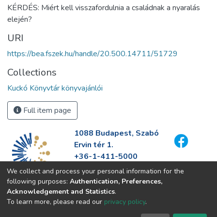
KÉRDÉS: Miért kell visszafordulnia a családnak a nyaralás
elején?
URI
https://bea.fszek.hu/handle/20.500.14711/51729
Collections
Kuckó Könyvtár könyvajánlói
Full item page
1088 Budapest, Szabó
Ervin tér 1.
+36-1-411-5000
info@fszek.hu
We collect and process your personal information for the
https://fszek.hu
following purposes:
Authentication, Preferences,
Acknowledgement and Statistics
.
To learn more, please read our
privacy policy
.