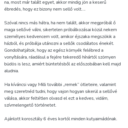
na, most már talált egyet, akkor mindig jön a keserű
ébredés, hogy ez bizony nem sellő volt….
Szóval nincs más hátra, ha nem talált, akkor megpróbál ő
maga sellővé válni, sikertelen próbálkozásai közül nekem
személyes kedvencem volt, amikor éjszaka megszökik a
házból, és próbálja utánozni a sellők csodálatos énekét.
Gondolhatjátok, hogy az egész környék felébred a
vonyítására, ráadásul a fejére tekeredő hínártól szörnyen
büdös is lesz, amiért büntetésből az előszobában kell majd
aludnia.
Ha kíváncsi vagy Milli további „remek” ötleteire, valamint
meg szeretnéd tudni, hogy vajon hogyan sikerül a sellővé
válása, akkor feltétlen olvasd el ezt a kedves, vidám,
szívmelengető történetet.
Ajánlott korosztály 6 éves kortól minden kutyaimádónak.