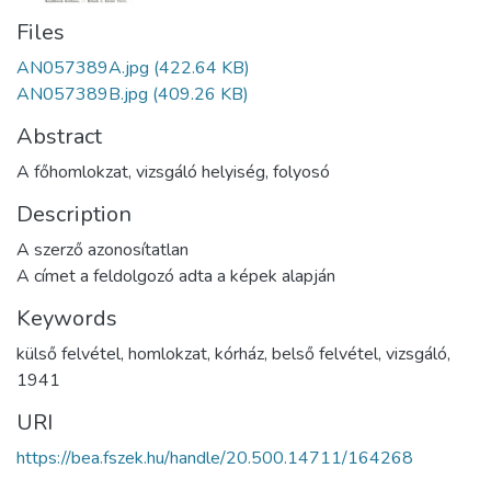
Files
AN057389A.jpg
(422.64 KB)
AN057389B.jpg
(409.26 KB)
Abstract
A főhomlokzat, vizsgáló helyiség, folyosó
Description
A szerző azonosítatlan
A címet a feldolgozó adta a képek alapján
Keywords
külső felvétel
,
homlokzat
,
kórház
,
belső felvétel
,
vizsgáló
,
1941
URI
https://bea.fszek.hu/handle/20.500.14711/164268