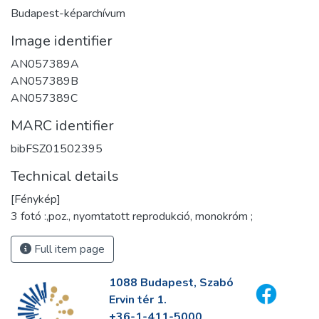
Budapest-képarchívum
Image identifier
AN057389A
AN057389B
AN057389C
MARC identifier
bibFSZ01502395
Technical details
[Fénykép]
3 fotó :,poz., nyomtatott reprodukció, monokróm ;
Full item page
1088 Budapest, Szabó
Ervin tér 1.
+36-1-411-5000