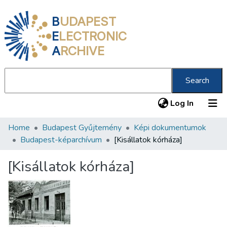
B
UDAPEST
E
LECTRONIC
A
RCHIVE
Search
(current
Log In
Home
Budapest Gyűjtemény
Képi dokumentumok
Communities & Collections
Budapest-képarchívum
[Kisállatok kórháza]
All of DSpace
[Kisállatok kórháza]
Statistics
About us