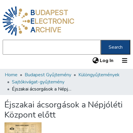
B
UDAPEST
E
LECTRONIC
A
RCHIVE
Search
(current
Log In
Home
Budapest Gyűjtemény
Különgyűjtemények
Communities & Collections
Sajtókivágat-gyűjtemény
All of DSpace
Éjszakai ácsorgások a Népjóléti Központ előtt
Statistics
Éjszakai ácsorgások a Népjóléti
About us
Központ előtt