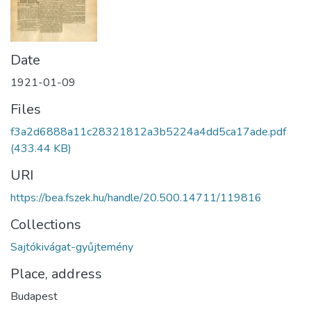
Date
1921-01-09
Files
f3a2d6888a11c28321812a3b5224a4dd5ca17ade.pdf
(433.44 KB)
URI
https://bea.fszek.hu/handle/20.500.14711/119816
Collections
Sajtókivágat-gyűjtemény
Place, address
Budapest