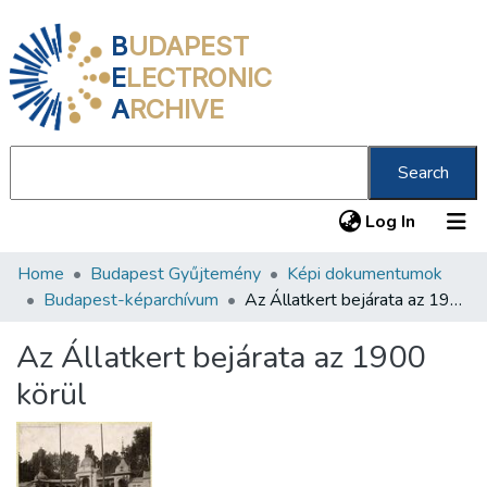
B
UDAPEST
E
LECTRONIC
A
RCHIVE
Search
(current
Log In
Home
Budapest Gyűjtemény
Képi dokumentumok
Communities & Collections
Budapest-képarchívum
Az Állatkert bejárata az 1900 körül
All of DSpace
Az Állatkert bejárata az 1900
Statistics
körül
About us