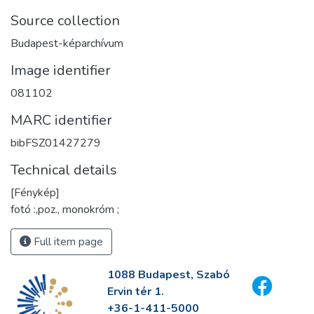
Source collection
Budapest-képarchívum
Image identifier
081102
MARC identifier
bibFSZ01427279
Technical details
[Fénykép]
fotó :,poz., monokróm ;
Full item page
1088 Budapest, Szabó
Ervin tér 1.
+36-1-411-5000