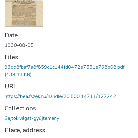
Date
1930-08-05
Files
93dd8fbaf7a8f859c1c144fd0472e7551e768b08.pdf
(439.48 KB)
URI
https://bea.fszek.hu/handle/20.500.14711/127242
Collections
Sajtókivágat-gyűjtemény
Place, address