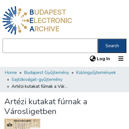
B
UDAPEST
E
LECTRONIC
A
RCHIVE
Search
(current
Log In
Home
Budapest Gyűjtemény
Különgyűjtemények
Communities & Collections
Sajtókivágat-gyűjtemény
All of DSpace
Artézi kutakat fúrnak a Városligetben
Statistics
Artézi kutakat fúrnak a
About us
Városligetben