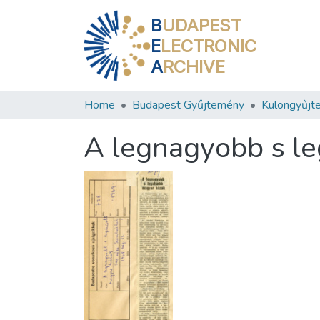
B
UDAPEST
E
LECTRONIC
A
RCHIVE
Home
Budapest Gyűjtemény
Különgyűjt
A legnagyobb s l