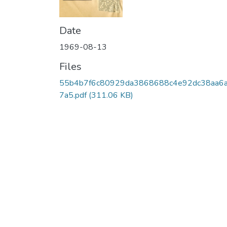
Date
1969-08-13
Files
55b4b7f6c80929da3868688c4e92dc38aa6
7a5.pdf
(311.06 KB)