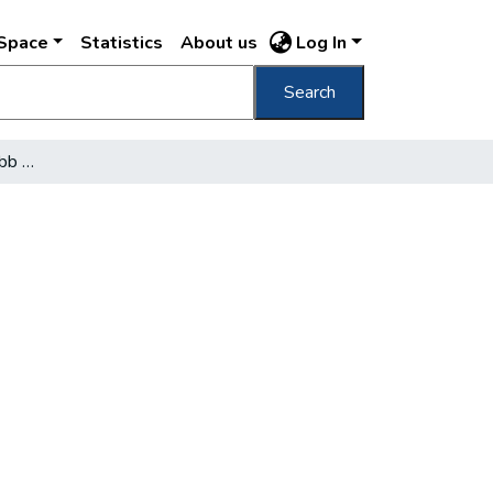
DSpace
Statistics
About us
Log In
Search
A legnagyobb s legkisebb magyar házak