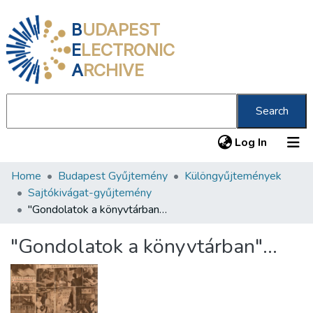
B
UDAPEST
E
LECTRONIC
A
RCHIVE
Search
(current
Log In
Home
Budapest Gyűjtemény
Különgyűjtemények
Communities & Collections
Sajtókivágat-gyűjtemény
All of DSpace
"Gondolatok a könyvtárban"...
Statistics
"Gondolatok a könyvtárban"...
About us