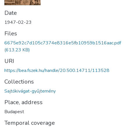
Date
1947-02-23
Files
6675e92c7d105c7374e8316e5fb10959b1516aac.pdf
(613.23 KB)
URI
https://bea.fszek.hu/handle/20.500.14711/113528
Collections
Sajtókivágat-gyűjtemény
Place, address
Budapest
Temporal coverage