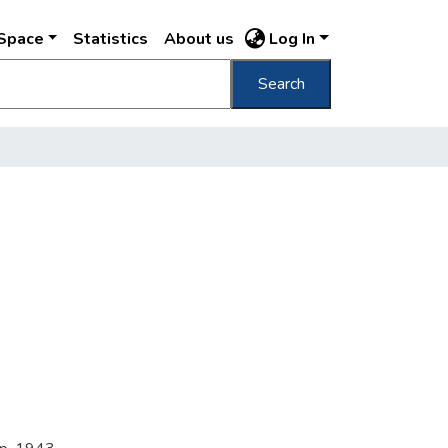
DSpace
Statistics
About us
Log In
Search