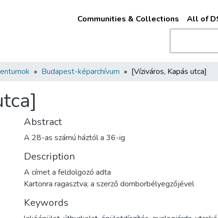
Communities & Collections
All of 
mentumok
Budapest-képarchívum
[Víziváros, Kapás utca]
utca]
Abstract
A 28-as számú háztól a 36-ig
Description
A címet a feldolgozó adta
Kartonra ragasztva; a szerző domborbélyegzőjével
Keywords