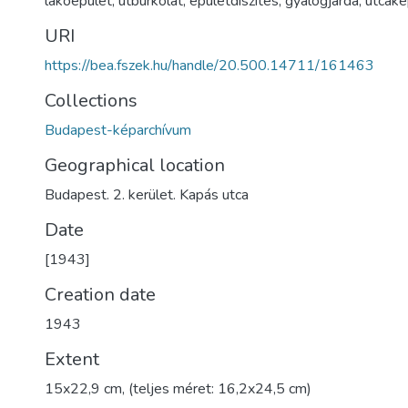
lakóépület
,
útburkolat
,
épületdíszítés
,
gyalogjárda
,
utcak
URI
https://bea.fszek.hu/handle/20.500.14711/161463
Collections
Budapest-képarchívum
Geographical location
Budapest. 2. kerület. Kapás utca
Date
[1943]
Creation date
1943
Extent
15x22,9 cm, (teljes méret: 16,2x24,5 cm)