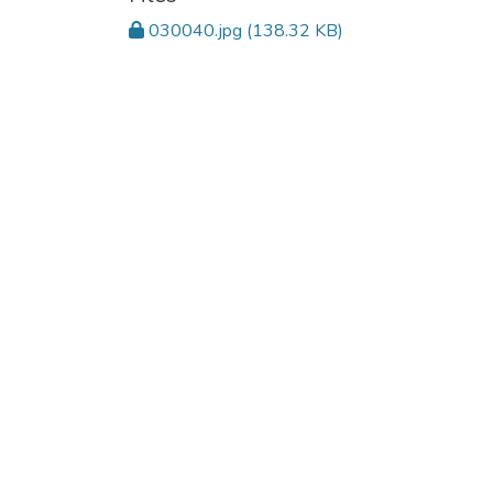
030040.jpg
(138.32 KB)