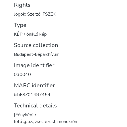
Rights
Jogok: Szerző; FSZEK
Type
KÉP / önálló kép
Source collection
Budapest-képarchívum
Image identifier
030040
MARC identifier
bibFSZ01487454
Technical details
[Fénykép] /
fotó :,poz., zsel. ezüst, monokróm ;