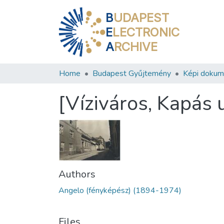
B
UDAPEST
E
LECTRONIC
A
RCHIVE
Home
Budapest Gyűjtemény
Képi doku
[Víziváros, Kapás 
Authors
Angelo (fényképész) (1894-1974)
Files