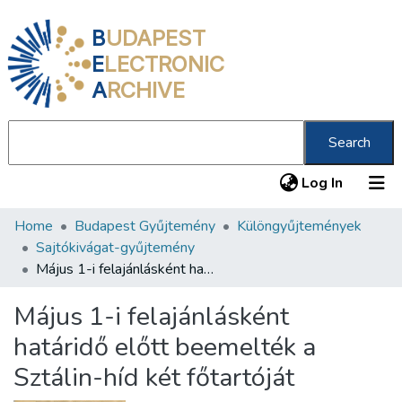
B
UDAPEST
E
LECTRONIC
A
RCHIVE
Search
(current
Log In
Home
Budapest Gyűjtemény
Különgyűjtemények
Communities & Collections
Sajtókivágat-gyűjtemény
All of DSpace
Május 1-i felajánlásként határidő előtt beemelték a Sztálin-híd két főtartóját
Statistics
Május 1-i felajánlásként
About us
határidő előtt beemelték a
Sztálin-híd két főtartóját