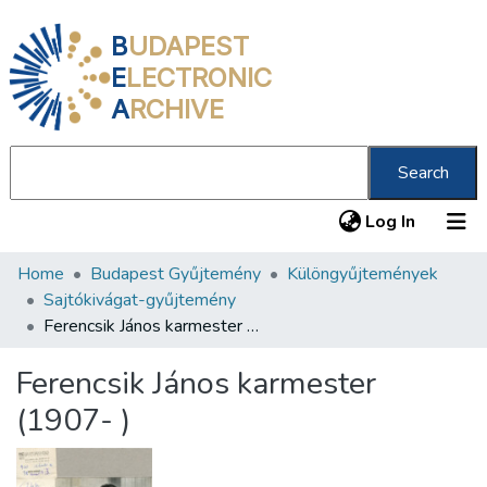
B
UDAPEST
E
LECTRONIC
A
RCHIVE
Search
(current
Log In
Home
Budapest Gyűjtemény
Különgyűjtemények
Communities & Collections
Sajtókivágat-gyűjtemény
All of DSpace
Ferencsik János karmester (1907- )
Statistics
Ferencsik János karmester
About us
(1907- )