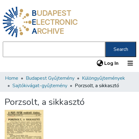
B
UDAPEST
E
LECTRONIC
A
RCHIVE
Search
(current
Log In
Home
Budapest Gyűjtemény
Különgyűjtemények
Communities & Collections
Sajtókivágat-gyűjtemény
Porzsolt, a sikkasztó
All of DSpace
Porzsolt, a sikkasztó
Statistics
About us