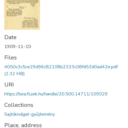
Date
1909-11-10
Files
4050c3c5ce29d96c82108b2333c08fd53d0ad42e.pdf
(2.32 MB)
URI
https://bea.fszek.hu/handle/20.500.14711/109029
Collections
Sajtókivágat-gyűjtemény
Place, address