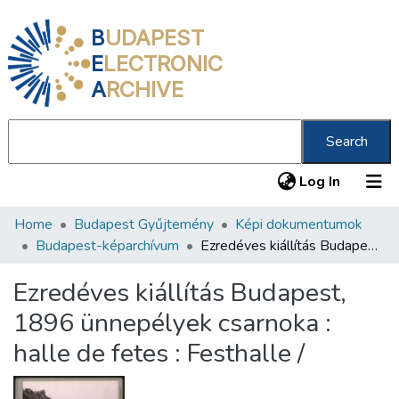
B
UDAPEST
E
LECTRONIC
A
RCHIVE
Search
(current
Log In
Home
Budapest Gyűjtemény
Képi dokumentumok
Communities & Collections
Budapest-képarchívum
Ezredéves kiállítás Budapest, 1896 ünnepélyek csarnoka : halle de fetes : Festhalle /
All of DSpace
Ezredéves kiállítás Budapest,
Statistics
1896 ünnepélyek csarnoka :
About us
halle de fetes : Festhalle /