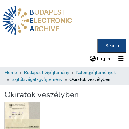
B
UDAPEST
E
LECTRONIC
A
RCHIVE
Search
(current
Log In
Home
Budapest Gyűjtemény
Különgyűjtemények
Communities & Collections
Sajtókivágat-gyűjtemény
Okiratok veszélyben
All of DSpace
Okiratok veszélyben
Statistics
About us