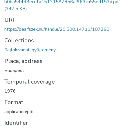
b0ba54448ecc1a45131587956af963ca55ed153d.pdf
(347.5 KB)
URI
https://bea.fszek.hu/handle/20.500.14711/107260
Collections
Sajtókivágat-gyűjtemény
Place, address
Budapest
Temporal coverage
1976
Format
application/pdf
Identifier