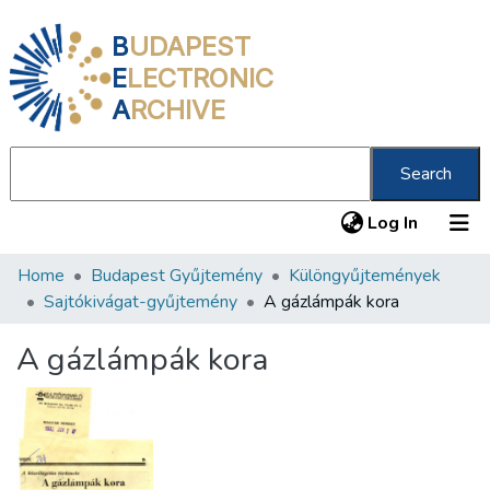
B
UDAPEST
E
LECTRONIC
A
RCHIVE
Search
(current
Log In
Home
Budapest Gyűjtemény
Különgyűjtemények
Communities & Collections
Sajtókivágat-gyűjtemény
A gázlámpák kora
All of DSpace
A gázlámpák kora
Statistics
About us