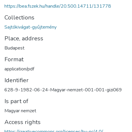
https://bea.fszek.hu/handle/20.500.14711/131778
Collections
Sajtókivágat-gyűjtemény
Place, address
Budapest
Format
application/pdf
Identifier
628-9-1982-06-24-Magyar-nemzet-001-001-gizi069
Is part of
Magyar nemzet
Access rights
https://creativecommons.org/licenses/by-nc/4.0/