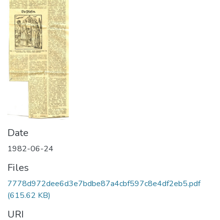
Date
1982-06-24
Files
7778d972dee6d3e7bdbe87a4cbf597c8e4df2eb5.pdf
(615.62 KB)
URI