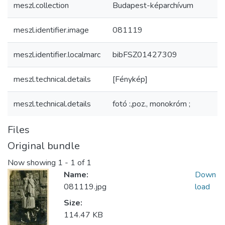
meszl.collection
Budapest-képarchívum
meszl.identifier.image
081119
meszl.identifier.localmarc
bibFSZ01427309
meszl.technical.details
[Fénykép]
meszl.technical.details
fotó :,poz., monokróm ;
Files
Original bundle
Now showing
1 - 1 of 1
Name:
Down
081119.jpg
load
Size:
114.47 KB