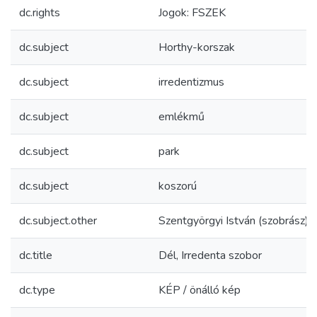
dc.rights
Jogok: FSZEK
dc.subject
Horthy-korszak
dc.subject
irredentizmus
dc.subject
emlékmű
dc.subject
park
dc.subject
koszorú
dc.subject.other
Szentgyörgyi István (szobrász)
dc.title
Dél, Irredenta szobor
dc.type
KÉP / önálló kép