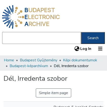
B
UDAPEST
E
LECTRONIC
A
RCHIVE
Search
(current
Log In
Home
Budapest Gyűjtemény
Képi dokumentumok
Communities & Collections
Budapest-képarchívum
Dél, Irredenta szobor
All of DSpace
Dél, Irredenta szobor
Statistics
About us
Simple item page