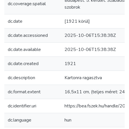
Budapest. 5. kerület. Szabadság 
dc.coverage.spatial
szobrok
dc.date
[1921 körül]
dc.date.accessioned
2025-10-06T15:38:38Z
dc.date.available
2025-10-06T15:38:38Z
dc.date.created
1921
dc.description
Kartonra ragasztva
dc.format.extent
16,5x11 cm, (teljes méret: 24,
dc.identifier.uri
https://bea.fszek.hu/handle/2
dc.language
hun