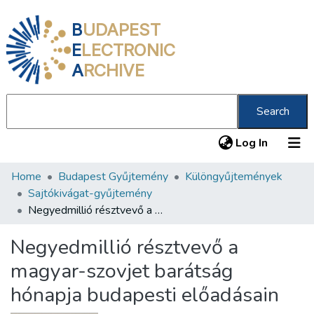
B
UDAPEST
E
LECTRONIC
A
RCHIVE
Search
(current
Log In
Home
Budapest Gyűjtemény
Különgyűjtemények
Communities & Collections
Sajtókivágat-gyűjtemény
All of DSpace
Negyedmillió résztvevő a magyar-szovjet barátság hónapja budapesti előadásain
Statistics
Negyedmillió résztvevő a
About us
magyar-szovjet barátság
hónapja budapesti előadásain